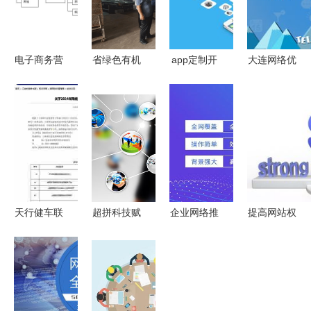
电子商务营
省绿色有机
app定制开
大连网络优
销推广与网
农业推广体
发和郑州网
化谁家出
络技术推广
系首席专家
站建设推广
名？太合网
策略
赴五常基地
的关系解析
络首当其冲
调研授牌，
网络技术赋
能农业高质
量发展
天行健车联
超拼科技赋
企业网络推
提高网站权
网项目入选
能超拼网,
广营销优化
重与网络技
工信部网络
助其 涅槃
与网络技术
术推广的实
安全技术应
重生 所为
推广实战策
战策略
用典型案例
什么
略