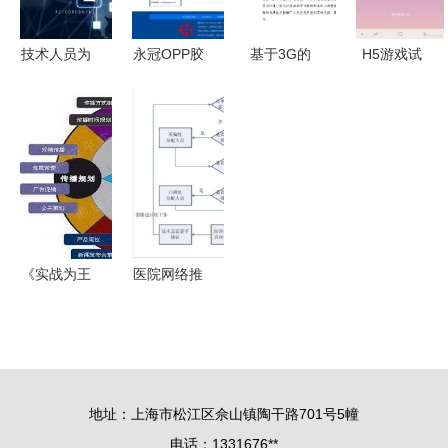
能连接新纪
网络技术推
元
广盛会圆满
技术人员为
永冠OPP胶
基于3G的
H5游戏试
举行
何选择租用
带产品网站
农业技术推
玩+推广 网
VPS动态拨
建设案例
广信息支撑
络技术时
号虚拟机？
如何通过上
体系项目可
代，你还在
揭秘网络技
海网络技术
行性投资建
犹豫什么？
术推广背后
助力品牌升
议书
的逻辑
级
《实战为王
医院网络推
深入浅
广营销公司
出“落地为
各部门职责
网”与网络
规划
技术推广的
地址：上海市松江区佘山镇陶干路701号5幢
真实衡量》
电话：1331676**