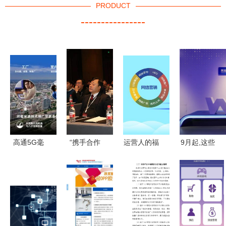
PRODUCT
----------------
高通5G毫
“携手合作
运营人的福
9月起,这些
米波技术新
筑梦远
音 学会这
新规将影响
突破 赋能
航”——
几种营销方
你我生活!
机器人农业
2019英昌
式，升职加
与智慧校
乐器全国经
薪就是你
园，开启智
销商会议暨