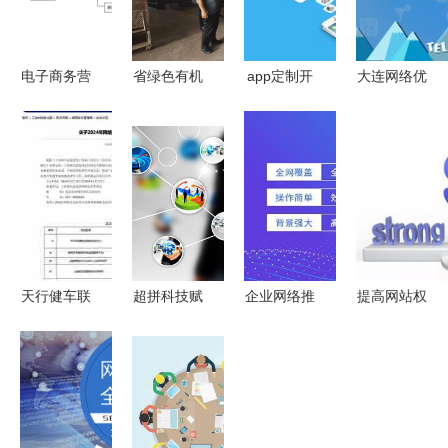
电子商务营
省绿色有机
app定制开
大连网络优
销推广与网
农业推广体
发和郑州网
化谁家出
络技术推广
系首席专家
站建设推广
名？太合网
策略
赴五常基地
的关系解析
络首当其冲
调研授牌，
网络技术赋
能农业高质
量发展
天行健车联
超拼科技赋
企业网络推
提高网站权
网项目入选
能超拼网,
广营销优化
重与网络技
工信部网络
助其 涅槃
与网络技术
术推广的实
安全技术应
重生 所为
推广实战策
战策略
用典型案例
什么
略
名单，助力