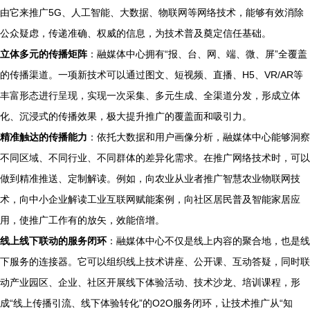
由它来推广5G、人工智能、大数据、物联网等网络技术，能够有效消除
公众疑虑，传递准确、权威的信息，为技术普及奠定信任基础。
立体多元的传播矩阵
：融媒体中心拥有“报、台、网、端、微、屏”全覆盖
的传播渠道。一项新技术可以通过图文、短视频、直播、H5、VR/AR等
丰富形态进行呈现，实现一次采集、多元生成、全渠道分发，形成立体
化、沉浸式的传播效果，极大提升推广的覆盖面和吸引力。
精准触达的传播能力
：依托大数据和用户画像分析，融媒体中心能够洞察
不同区域、不同行业、不同群体的差异化需求。在推广网络技术时，可以
做到精准推送、定制解读。例如，向农业从业者推广智慧农业物联网技
术，向中小企业解读工业互联网赋能案例，向社区居民普及智能家居应
用，使推广工作有的放矢，效能倍增。
线上线下联动的服务闭环
：融媒体中心不仅是线上内容的聚合地，也是线
下服务的连接器。它可以组织线上技术讲座、公开课、互动答疑，同时联
动产业园区、企业、社区开展线下体验活动、技术沙龙、培训课程，形
成“线上传播引流、线下体验转化”的O2O服务闭环，让技术推广从“知