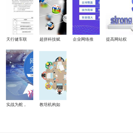
策略
赴五常基地
的关系解析
络首当其冲
调研授牌，
网络技术赋
能农业高质
量发展
天行健车联
超拼科技赋
企业网络推
提高网站权
网项目入选
能超拼网,
广营销优化
重与网络技
工信部网络
助其 涅槃
与网络技术
术推广的实
安全技术应
重生 所为
推广实战策
战策略
用典型案例
什么
略
名单，助力
网络技术推
广
实战为舵，
教培机构如
结果导航
何应对老师
杭州网络推
的频繁离职
广公司的制